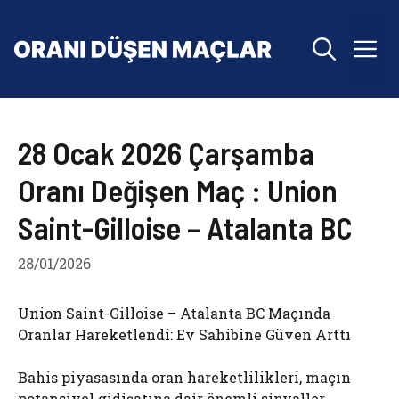
İçeriğe
atla
M
28 Ocak 2026 Çarşamba
Oranı Değişen Maç : Union
Saint-Gilloise – Atalanta BC
28/01/2026
Union Saint-Gilloise – Atalanta BC Maçında
Oranlar Hareketlendi: Ev Sahibine Güven Arttı
Bahis piyasasında oran hareketlilikleri, maçın
potansiyel gidişatına dair önemli sinyaller