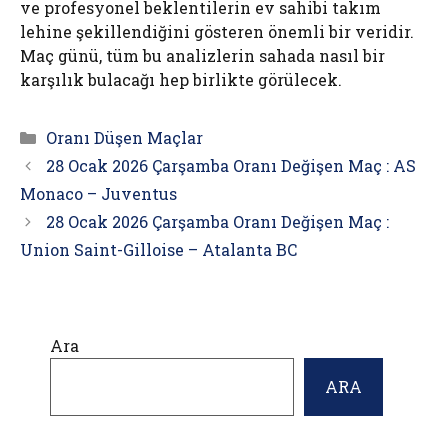
ve profesyonel beklentilerin ev sahibi takım
lehine şekillendiğini gösteren önemli bir veridir.
Maç günü, tüm bu analizlerin sahada nasıl bir
karşılık bulacağı hep birlikte görülecek.
Kategoriler
Oranı Düşen Maçlar
28 Ocak 2026 Çarşamba Oranı Değişen Maç : AS
Monaco – Juventus
28 Ocak 2026 Çarşamba Oranı Değişen Maç :
Union Saint-Gilloise – Atalanta BC
Ara
ARA