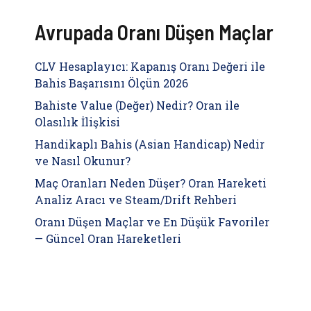
Avrupada Oranı Düşen Maçlar
CLV Hesaplayıcı: Kapanış Oranı Değeri ile
Bahis Başarısını Ölçün 2026
Bahiste Value (Değer) Nedir? Oran ile
Olasılık İlişkisi
Handikaplı Bahis (Asian Handicap) Nedir
ve Nasıl Okunur?
Maç Oranları Neden Düşer? Oran Hareketi
Analiz Aracı ve Steam/Drift Rehberi
Oranı Düşen Maçlar ve En Düşük Favoriler
— Güncel Oran Hareketleri