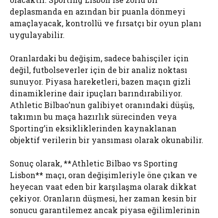
deplasmanda en azından bir puanla dönmeyi
amaçlayacak, kontrollü ve fırsatçı bir oyun planı
uygulayabilir.
Oranlardaki bu değişim, sadece bahisçiler için
değil, futbolseverler için de bir analiz noktası
sunuyor. Piyasa hareketleri, bazen maçın gizli
dinamiklerine dair ipuçları barındırabiliyor.
Athletic Bilbao’nun galibiyet oranındaki düşüş,
takımın bu maça hazırlık sürecinden veya
Sporting’in eksikliklerinden kaynaklanan
objektif verilerin bir yansıması olarak okunabilir.
Sonuç olarak, **Athletic Bilbao vs Sporting
Lisbon** maçı, oran değişimleriyle öne çıkan ve
heyecan vaat eden bir karşılaşma olarak dikkat
çekiyor. Oranların düşmesi, her zaman kesin bir
sonucu garantilemez ancak piyasa eğilimlerinin