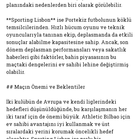
planındaki nedenlerden biri olarak görülebilir.
**Sporting Lisbon** ise Portekiz futbolunun köklü
temsilcilerinden. Hızlı hücum oyunu ve teknik
oyuncularıyla tanınan ekip, deplasmanda da etkili
sonuçlar alabilme kapasitesine sahip. Ancak, son
dönem deplasman performansları veya sakatlık
haberleri gibi faktörler, bahis piyasasının bu
maçtaki dengelerini ev sahibi lehine değiştirmiş
olabilir.
## Maçın Önemi ve Beklentiler
İki kulübün de Avrupa ve kendi liglerindeki
hedefleri düşünüldüğünde, bu karşılaşmanın her
iki taraf için de önemi büyük. Athletic Bilbao için
ev sahibi avantajını iyi kullanmak ve üst
sıralardaki yerini korumak öncelikli hedef
olacaktır. Sporting Lisbon ise zorlu bir