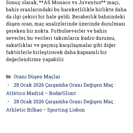
Sonuç olarak, **AS Monaco vs Juventus** maçı,
bahis oranlarındaki bu hareketlilikle birlikte daha
da ilgi çekici bir hale geldi. Beraberlik bahsindeki
düşen oran, maç analizlerinde üzerinde durulması
gereken bir nokta. Futbolseverler ve bahis
severler, bu verileri takımların kadro durumu,
sakatlıklar ve geçmiş karşılaşmalar gibi diğer
faktörlerle birleştirerek daha kapsamlı bir
değerlendirme yapabilir.
Kategoriler
Oranı Düşen Maçlar
28 Ocak 2026 Çarşamba Oranı Değişen Maç :
Atlético Madrid – Bodø/Glimt
28 Ocak 2026 Çarşamba Oranı Değişen Maç :
Athletic Bilbao – Sporting Lisbon