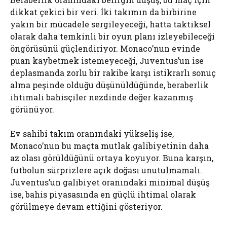
dikkat çekici bir veri. İki takımın da birbirine
yakın bir mücadele sergileyeceği, hatta taktiksel
olarak daha temkinli bir oyun planı izleyebileceği
öngörüsünü güçlendiriyor. Monaco’nun evinde
puan kaybetmek istemeyeceği, Juventus’un ise
deplasmanda zorlu bir rakibe karşı istikrarlı sonuç
alma peşinde olduğu düşünüldüğünde, beraberlik
ihtimali bahisçiler nezdinde değer kazanmış
görünüyor.
Ev sahibi takım oranındaki yükseliş ise,
Monaco’nun bu maçta mutlak galibiyetinin daha
az olası görüldüğünü ortaya koyuyor. Buna karşın,
futbolun sürprizlere açık doğası unutulmamalı.
Juventus’un galibiyet oranındaki minimal düşüş
ise, bahis piyasasında en güçlü ihtimal olarak
görülmeye devam ettiğini gösteriyor.