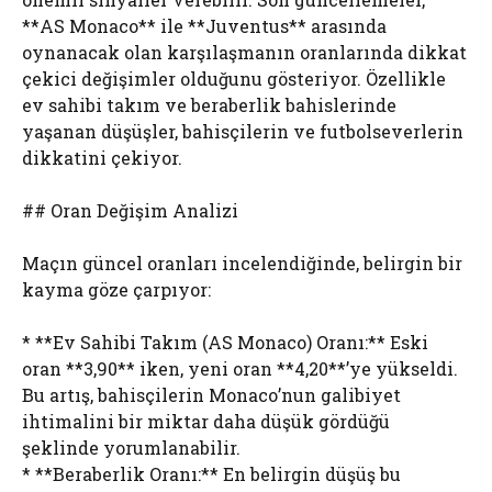
**AS Monaco** ile **Juventus** arasında
oynanacak olan karşılaşmanın oranlarında dikkat
çekici değişimler olduğunu gösteriyor. Özellikle
ev sahibi takım ve beraberlik bahislerinde
yaşanan düşüşler, bahisçilerin ve futbolseverlerin
dikkatini çekiyor.
## Oran Değişim Analizi
Maçın güncel oranları incelendiğinde, belirgin bir
kayma göze çarpıyor:
* **Ev Sahibi Takım (AS Monaco) Oranı:** Eski
oran **3,90** iken, yeni oran **4,20**’ye yükseldi.
Bu artış, bahisçilerin Monaco’nun galibiyet
ihtimalini bir miktar daha düşük gördüğü
şeklinde yorumlanabilir.
* **Beraberlik Oranı:** En belirgin düşüş bu