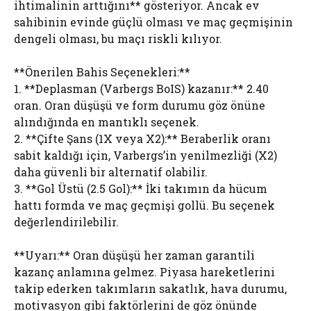
ihtimalinin arttığını** gösteriyor. Ancak ev
sahibinin evinde güçlü olması ve maç geçmişinin
dengeli olması, bu maçı riskli kılıyor.
**Önerilen Bahis Seçenekleri:**
1. **Deplasman (Varbergs BoIS) kazanır:** 2.40
oran. Oran düşüşü ve form durumu göz önüne
alındığında en mantıklı seçenek.
2. **Çifte Şans (1X veya X2):** Beraberlik oranı
sabit kaldığı için, Varbergs’in yenilmezliği (X2)
daha güvenli bir alternatif olabilir.
3. **Gol Üstü (2.5 Gol):** İki takımın da hücum
hattı formda ve maç geçmişi gollü. Bu seçenek
değerlendirilebilir.
**Uyarı:** Oran düşüşü her zaman garantili
kazanç anlamına gelmez. Piyasa hareketlerini
takip ederken takımların sakatlık, hava durumu,
motivasyon gibi faktörlerini de göz önünde