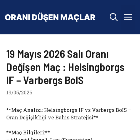
İçeriğe
atla
M
19 Mayıs 2026 Salı Oranı
Değişen Maç : Helsingborgs
IF – Varbergs BoIS
19/05/2026
**Maç Analizi: Helsingborgs IF vs Varbergs BoIS –
Oran Değişikliği ve Bahis Stratejisi**
**Maç Bilgileri:**
– **Lig:** İsveç 1. Ligi (Superettan)