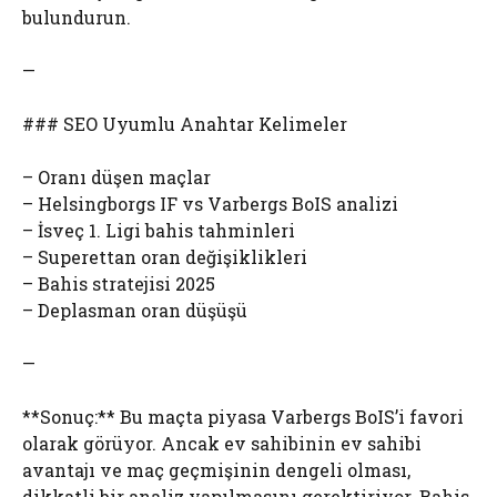
bulundurun.
—
### SEO Uyumlu Anahtar Kelimeler
– Oranı düşen maçlar
– Helsingborgs IF vs Varbergs BoIS analizi
– İsveç 1. Ligi bahis tahminleri
– Superettan oran değişiklikleri
– Bahis stratejisi 2025
– Deplasman oran düşüşü
—
**Sonuç:** Bu maçta piyasa Varbergs BoIS’i favori
olarak görüyor. Ancak ev sahibinin ev sahibi
avantajı ve maç geçmişinin dengeli olması,
dikkatli bir analiz yapılmasını gerektiriyor. Bahis