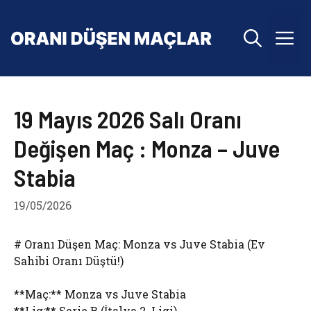
İçeriğe
atla
M
19 Mayıs 2026 Salı Oranı
Değişen Maç : Monza – Juve
Stabia
19/05/2026
# Oranı Düşen Maç: Monza vs Juve Stabia (Ev
Sahibi Oranı Düştü!)
**Maç:** Monza vs Juve Stabia
**Lig:** Serie B (İtalya 2. Ligi)