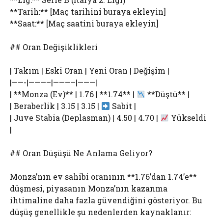
**Tarih:** [Maç tarihini buraya ekleyin]
**Saat:** [Maç saatini buraya ekleyin]
## Oran Değişiklikleri
| Takım | Eski Oran | Yeni Oran | Değişim |
|——-|———–|———–|———|
| **Monza (Ev)** | 1.76 | **1.74** |
**Düştü** |
| Beraberlik | 3.15 | 3.15 |
Sabit |
| Juve Stabia (Deplasman) | 4.50 | 4.70 |
Yükseldi
|
## Oran Düşüşü Ne Anlama Geliyor?
Monza’nın ev sahibi oranının **1.76’dan 1.74’e**
düşmesi, piyasanın Monza’nın kazanma
ihtimaline daha fazla güvendiğini gösteriyor. Bu
düşüş genellikle şu nedenlerden kaynaklanır: