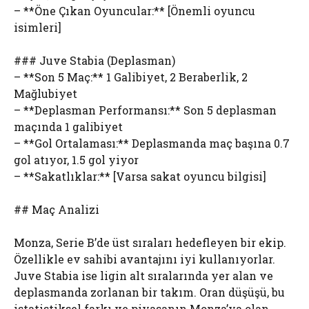
– **Öne Çıkan Oyuncular:** [Önemli oyuncu
isimleri]
### Juve Stabia (Deplasman)
– **Son 5 Maç:** 1 Galibiyet, 2 Beraberlik, 2
Mağlubiyet
– **Deplasman Performansı:** Son 5 deplasman
maçında 1 galibiyet
– **Gol Ortalaması:** Deplasmanda maç başına 0.7
gol atıyor, 1.5 gol yiyor
– **Sakatlıklar:** [Varsa sakat oyuncu bilgisi]
## Maç Analizi
Monza, Serie B’de üst sıraları hedefleyen bir ekip.
Özellikle ev sahibi avantajını iyi kullanıyorlar.
Juve Stabia ise ligin alt sıralarında yer alan ve
deplasmanda zorlanan bir takım. Oran düşüşü, bu
istatistiksel farkı ve piyasanın Monza’ya olan