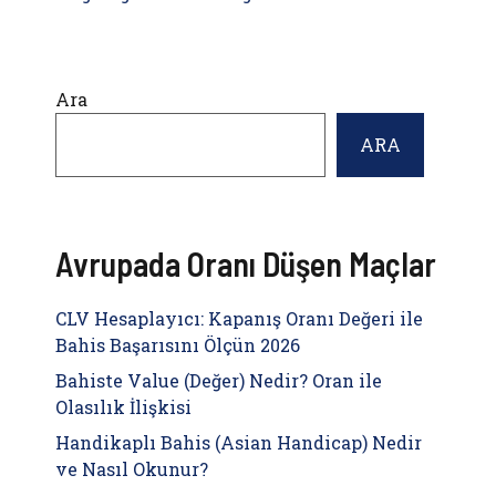
Ara
ARA
Avrupada Oranı Düşen Maçlar
CLV Hesaplayıcı: Kapanış Oranı Değeri ile
Bahis Başarısını Ölçün 2026
Bahiste Value (Değer) Nedir? Oran ile
Olasılık İlişkisi
Handikaplı Bahis (Asian Handicap) Nedir
ve Nasıl Okunur?