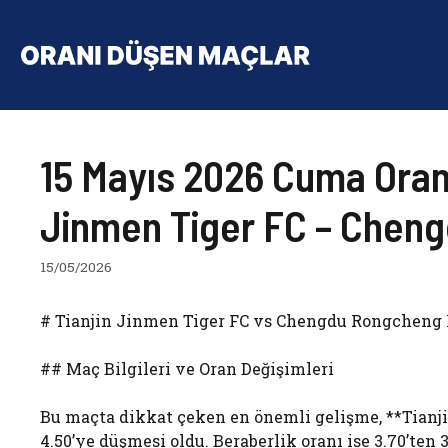
İçeriğe
atla
15 Mayıs 2026 Cuma Oranı
Jinmen Tiger FC – Chen
15/05/2026
# Tianjin Jinmen Tiger FC vs Chengdu Rongcheng 
## Maç Bilgileri ve Oran Değişimleri
Bu maçta dikkat çeken en önemli gelişme, **Tianji
4.50’ye düşmesi oldu. Beraberlik oranı ise 3.70’te