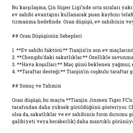
Bu karşılaşma, Çin Süper Ligi’nde orta sıraları yak
ev sahibi avantajını kullanarak puan kaybını telaf
tırmanma hedefinde. Oran düşüşü, ev sahibinin veya
## Oran Düşüşünün Sebepleri
1. **Ev sahibi faktörü:** Tianjin’in son ev maçlarınd
2. **Chengdu’daki sakatlıklar:** Özellikle savunma
3. **Hava koşulları:** Maç günü beklenen yağmur,
4. **Taraftar desteği:** Tianjin’in coşkulu tarafta
## Sonuç ve Tahmin
Oran düşüşü, bu maçta **Tianjin Jinmen Tiger FC’n
tarafından daha yüksek görüldüğünü gösteriyor. 
olsa da, sakatlıklar ve ev sahibinin form durumu g
galibiyeti veya beraberlik) daha mantıklı görünüyo