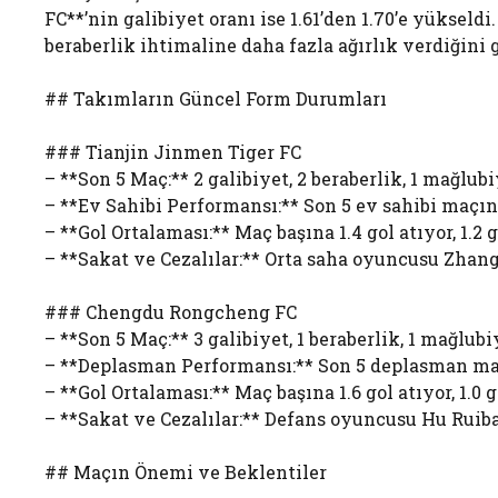
FC**’nin galibiyet oranı ise 1.61’den 1.70’e yükseld
beraberlik ihtimaline daha fazla ağırlık verdiğini 
## Takımların Güncel Form Durumları
### Tianjin Jinmen Tiger FC
– **Son 5 Maç:** 2 galibiyet, 2 beraberlik, 1 mağlub
– **Ev Sahibi Performansı:** Son 5 ev sahibi maçınd
– **Gol Ortalaması:** Maç başına 1.4 gol atıyor, 1.2 
– **Sakat ve Cezalılar:** Orta saha oyuncusu Zha
### Chengdu Rongcheng FC
– **Son 5 Maç:** 3 galibiyet, 1 beraberlik, 1 mağlubi
– **Deplasman Performansı:** Son 5 deplasman maçı
– **Gol Ortalaması:** Maç başına 1.6 gol atıyor, 1.0 
– **Sakat ve Cezalılar:** Defans oyuncusu Hu Ruibao
## Maçın Önemi ve Beklentiler