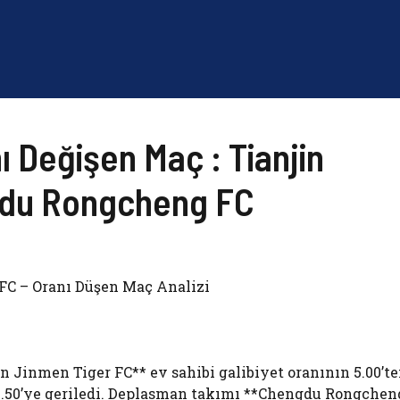
 Değişen Maç : Tianjin
gdu Rongcheng FC
FC – Oranı Düşen Maç Analizi
n Jinmen Tiger FC** ev sahibi galibiyet oranının 5.00’t
n 3.50’ye geriledi. Deplasman takımı **Chengdu Rongchen