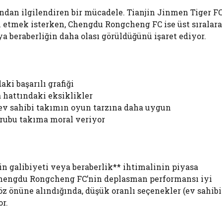
ından ilgilendiren bir mücadele. Tianjin Jinmen Tiger FC
i etmek isterken, Chengdu Rongcheng FC ise üst sıralara
 beraberliğin daha olası görüldüğünü işaret ediyor.
aki başarılı grafiği
 hattındaki eksiklikler
 ev sahibi takımın oyun tarzına daha uygun
r grubu takıma moral veriyor
in galibiyeti veya beraberlik** ihtimalinin piyasa
Chengdu Rongcheng FC’nin deplasman performansı iyi
öz önüne alındığında, düşük oranlı seçenekler (ev sahibi
r.