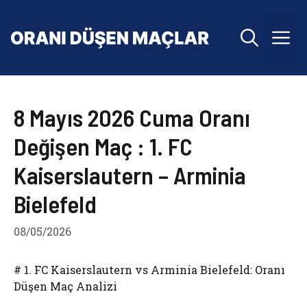
İçeriğe
atla
M
8 Mayıs 2026 Cuma Oranı
Değişen Maç : 1. FC
Kaiserslautern – Arminia
Bielefeld
08/05/2026
# 1. FC Kaiserslautern vs Arminia Bielefeld: Oranı
Düşen Maç Analizi