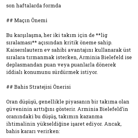
son haftalarda formda
## Maçın Önemi
Bu karşılaşma, her iki takım için de **lig
sıralaması** açısından kritik öneme sahip.
Kaiserslautern ev sahibi avantajını kullanarak üst
sıralara tırmanmak isterken, Arminia Bielefeld ise
deplasmandan puan veya puanlarla dönerek
iddialı konumunu sürdürmek istiyor.
## Bahis Stratejisi Önerisi
Oran düşüşü, genellikle piyasanın bir takıma olan
güveninin arttığını gösterir. Arminia Bielefeld’in
oranındaki bu düşüş, takımın kazanma
ihtimalinin yükseldiğine işaret ediyor. Ancak,
bahis kararı verirken: