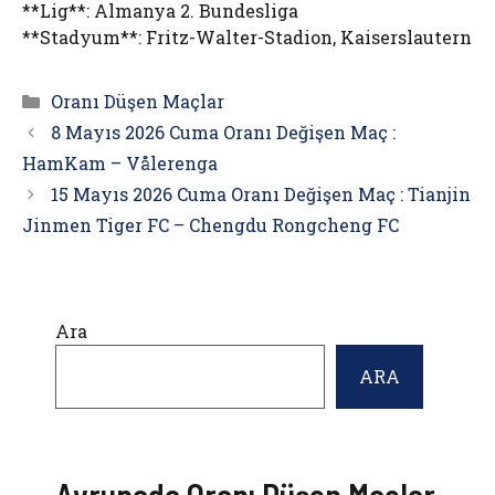
**Lig**: Almanya 2. Bundesliga
**Stadyum**: Fritz-Walter-Stadion, Kaiserslautern
Kategoriler
Oranı Düşen Maçlar
8 Mayıs 2026 Cuma Oranı Değişen Maç :
HamKam – Vålerenga
15 Mayıs 2026 Cuma Oranı Değişen Maç : Tianjin
Jinmen Tiger FC – Chengdu Rongcheng FC
Ara
ARA