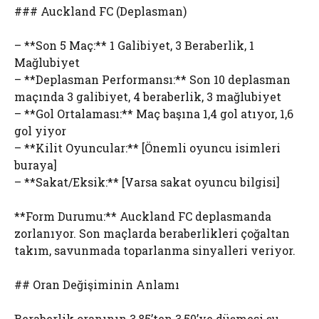
### Auckland FC (Deplasman)
– **Son 5 Maç:** 1 Galibiyet, 3 Beraberlik, 1
Mağlubiyet
– **Deplasman Performansı:** Son 10 deplasman
maçında 3 galibiyet, 4 beraberlik, 3 mağlubiyet
– **Gol Ortalaması:** Maç başına 1,4 gol atıyor, 1,6
gol yiyor
– **Kilit Oyuncular:** [Önemli oyuncu isimleri
buraya]
– **Sakat/Eksik:** [Varsa sakat oyuncu bilgisi]
**Form Durumu:** Auckland FC deplasmanda
zorlanıyor. Son maçlarda beraberlikleri çoğaltan
takım, savunmada toparlanma sinyalleri veriyor.
## Oran Değişiminin Anlamı
Beraberlik oranının 3,85’ten 3,50’ye düşmesi şu