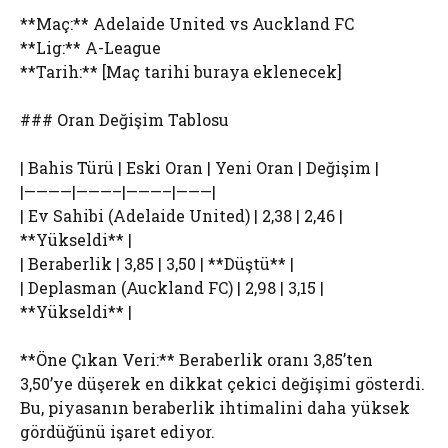
**Maç:** Adelaide United vs Auckland FC
**Lig:** A-League
**Tarih:** [Maç tarihi buraya eklenecek]
### Oran Değişim Tablosu
| Bahis Türü | Eski Oran | Yeni Oran | Değişim |
|————|———–|———–|———|
| Ev Sahibi (Adelaide United) | 2,38 | 2,46 |
**Yükseldi** |
| Beraberlik | 3,85 | 3,50 | **Düştü** |
| Deplasman (Auckland FC) | 2,98 | 3,15 |
**Yükseldi** |
**Öne Çıkan Veri:** Beraberlik oranı 3,85’ten
3,50’ye düşerek en dikkat çekici değişimi gösterdi.
Bu, piyasanın beraberlik ihtimalini daha yüksek
gördüğünü işaret ediyor.