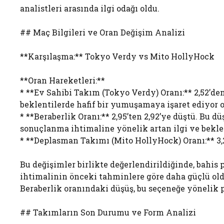
analistleri arasında ilgi odağı oldu.
## Maç Bilgileri ve Oran Değişim Analizi
**Karşılaşma:** Tokyo Verdy vs Mito HollyHock
**Oran Hareketleri:**
* **Ev Sahibi Takım (Tokyo Verdy) Oranı:** 2,52’den 
beklentilerde hafif bir yumuşamaya işaret ediyor ol
* **Beraberlik Oranı:** 2,95’ten 2,92’ye düştü. Bu d
sonuçlanma ihtimaline yönelik artan ilgi ve bekle
* **Deplasman Takımı (Mito HollyHock) Oranı:** 3,2
Bu değişimler birlikte değerlendirildiğinde, bahis
ihtimalinin önceki tahminlere göre daha güçlü old
Beraberlik oranındaki düşüş, bu seçeneğe yönelik pa
## Takımların Son Durumu ve Form Analizi