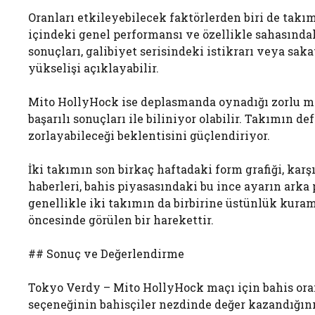
Oranları etkileyebilecek faktörlerden biri de takı
içindeki genel performansı ve özellikle sahasındaki
sonuçları, galibiyet serisindeki istikrarı veya sak
yükselişi açıklayabilir.
Mito HollyHock ise deplasmanda oynadığı zorlu m
başarılı sonuçları ile biliniyor olabilir. Takımın d
zorlayabileceği beklentisini güçlendiriyor.
İki takımın son birkaç haftadaki form grafiği, karş
haberleri, bahis piyasasındaki bu ince ayarın arka 
genellikle iki takımın da birbirine üstünlük kuram
öncesinde görülen bir harekettir.
## Sonuç ve Değerlendirme
Tokyo Verdy – Mito HollyHock maçı için bahis oranl
seçeneğinin bahisçiler nezdinde değer kazandığını