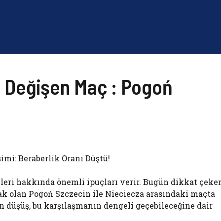
ı Değişen Maç : Pogoń
mi: Beraberlik Oranı Düştü!
leri hakkında önemli ipuçları verir. Bugün dikkat çeke
cak olan Pogoń Szczecin ile Nieciecza arasındaki maçta
n düşüş, bu karşılaşmanın dengeli geçebileceğine dair