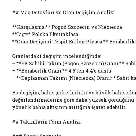
## Maç Detayları ve Oran Değişim Analizi
**Karşılaşma:** Pogoń Szczecin vs Nieciecza
**Lig:** Polska Ekstraklasa
**Oran Değişimi Tespit Edilen Piyasa:** Beraberlik
Oranlardaki değişim incelendiğinde:
– **Ev Sahibi Takım (Pogoń Szczecin) Oranı:** Sabit 
– **Beraberlik Oranı:** 4.5’ten 4.4’e düştü
– **Deplasman Takımı (Nieciecza) Oranı:** Sabit kald
Bu değişim, bahis şirketlerinin ve büyük bahisçil
değerlendirmelerine göre daha yüksek gördüğünü gö
yönelik bahis akışının arttığına işaret edebilir.
## Takımların Form Analizi