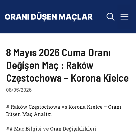
İçeriğe
atla
M
8 Mayıs 2026 Cuma Oranı
Değişen Maç : Raków
Częstochowa – Korona Kielce
08/05/2026
# Raków Częstochowa vs Korona Kielce – Oranı
Düşen Maç Analizi
## Maç Bilgisi ve Oran Değişiklikleri