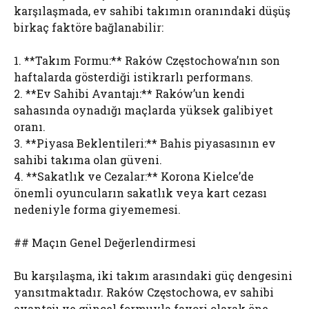
karşılaşmada, ev sahibi takımın oranındaki düşüş
birkaç faktöre bağlanabilir:
1. **Takım Formu:** Raków Częstochowa’nın son
haftalarda gösterdiği istikrarlı performans.
2. **Ev Sahibi Avantajı:** Raków’un kendi
sahasında oynadığı maçlarda yüksek galibiyet
oranı.
3. **Piyasa Beklentileri:** Bahis piyasasının ev
sahibi takıma olan güveni.
4. **Sakatlık ve Cezalar:** Korona Kielce’de
önemli oyuncuların sakatlık veya kart cezası
nedeniyle forma giyememesi.
## Maçın Genel Değerlendirmesi
Bu karşılaşma, iki takım arasındaki güç dengesini
yansıtmaktadır. Raków Częstochowa, ev sahibi
avantajı ve güncel formuyla favori olarak öne