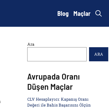
Blog
Maçlar
Ara
ARA
Avrupada Oranı
Düşen Maçlar
CLV Hesaplayıcı: Kapanış Oranı
ı
Değeri ile Bahis Başarısını Ölçün