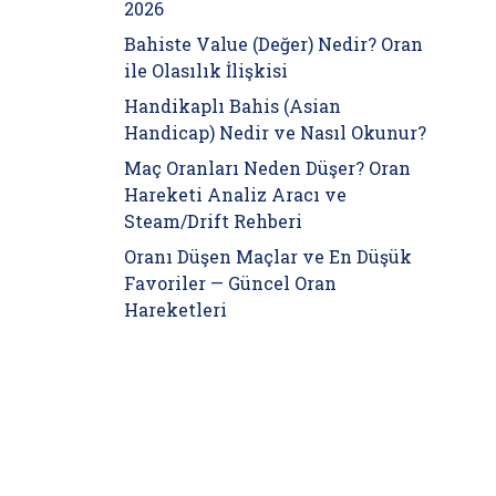
2026
Bahiste Value (Değer) Nedir? Oran
ile Olasılık İlişkisi
Handikaplı Bahis (Asian
Handicap) Nedir ve Nasıl Okunur?
Maç Oranları Neden Düşer? Oran
Hareketi Analiz Aracı ve
Steam/Drift Rehberi
Oranı Düşen Maçlar ve En Düşük
Favoriler — Güncel Oran
Hareketleri