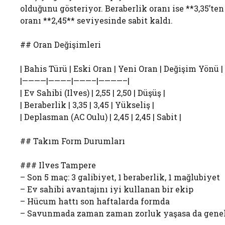
olduğunu gösteriyor. Beraberlik oranı ise **3,35’t
oranı **2,45** seviyesinde sabit kaldı.
## Oran Değişimleri
| Bahis Türü | Eski Oran | Yeni Oran | Değişim Yönü |
|————|———–|———–|————–|
| Ev Sahibi (Ilves) | 2,55 | 2,50 | Düşüş |
| Beraberlik | 3,35 | 3,45 | Yükseliş |
| Deplasman (AC Oulu) | 2,45 | 2,45 | Sabit |
## Takım Form Durumları
### Ilves Tampere
– Son 5 maç: 3 galibiyet, 1 beraberlik, 1 mağlubiyet
– Ev sahibi avantajını iyi kullanan bir ekip
– Hücum hattı son haftalarda formda
– Savunmada zaman zaman zorluk yaşasa da genel