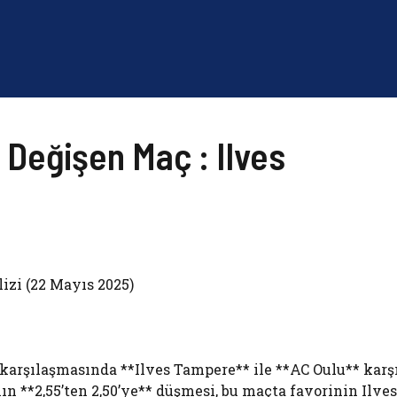
Değişen Maç : Ilves
izi (22 Mayıs 2025)
karşılaşmasında **Ilves Tampere** ile **AC Oulu** karş
ın **2,55’ten 2,50’ye** düşmesi, bu maçta favorinin Ilves