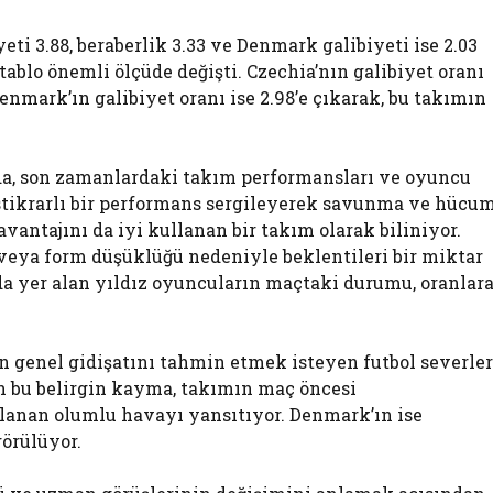
eti 3.88, beraberlik 3.33 ve Denmark galibiyeti ise 2.03
ablo önemli ölçüde değişti. Czechia’nın galibiyet oranı
 Denmark’ın galibiyet oranı ise 2.98’e çıkarak, bu takımın
da, son zamanlardaki takım performansları ve oyuncu
 istikrarlı bir performans sergileyerek savunma ve hücu
vantajını da iyi kullanan bir takım olarak biliniyor.
 veya form düşüklüğü nedeniyle beklentileri bir miktar
nda yer alan yıldız oyuncuların maçtaki durumu, oranlar
ın genel gidişatını tahmin etmek isteyen futbol severler
an bu belirgin kayma, takımın maç öncesi
lanan olumlu havayı yansıtıyor. Denmark’ın ise
örülüyor.