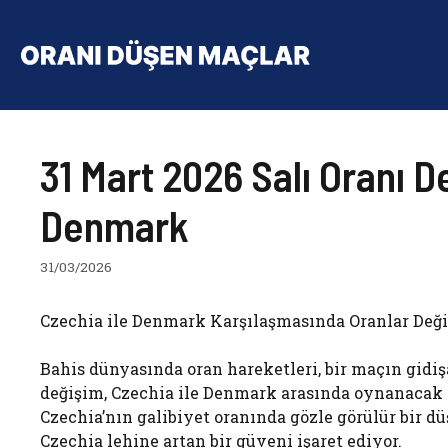
İçeriğe
atla
31 Mart 2026 Salı Oranı D
Denmark
31/03/2026
Czechia ile Denmark Karşılaşmasında Oranlar Değiş
Bahis dünyasında oran hareketleri, bir maçın gidiş
değişim, Czechia ile Denmark arasında oynanacak o
Czechia’nın galibiyet oranında gözle görülür bir dü
Czechia lehine artan bir güveni işaret ediyor.