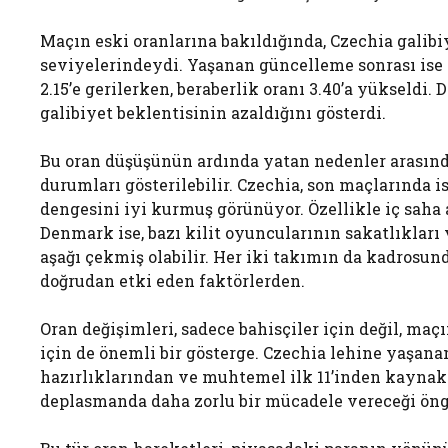
Maçın eski oranlarına bakıldığında, Czechia galibiy
seviyelerindeydi. Yaşanan güncelleme sonrası ise t
2.15’e gerilerken, beraberlik oranı 3.40’a yükseldi.
galibiyet beklentisinin azaldığını gösterdi.
Bu oran düşüşünün ardında yatan nedenler arasın
durumları gösterilebilir. Czechia, son maçlarında
dengesini iyi kurmuş görünüyor. Özellikle iç saha a
Denmark ise, bazı kilit oyuncularının sakatlıkları
aşağı çekmiş olabilir. Her iki takımın da kadrosu
doğrudan etki eden faktörlerden.
Oran değişimleri, sadece bahisçiler için değil, maç
için de önemli bir gösterge. Czechia lehine yaşan
hazırlıklarından ve muhtemel ilk 11’inden kaynak
deplasmanda daha zorlu bir mücadele vereceği öng