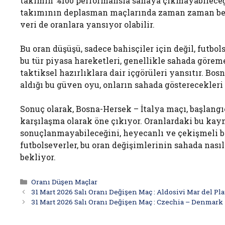
takımın %100 performansla sahaya çıkmayabileceği 
takımının deplasman maçlarında zaman zaman bekl
veri de oranlara yansıyor olabilir.
Bu oran düşüşü, sadece bahisçiler için değil, futbo
bu tür piyasa hareketleri, genellikle sahada gör
taktiksel hazırlıklara dair içgörüleri yansıtır. Bosn
aldığı bu güven oyu, onların sahada gösterecekleri d
Sonuç olarak, Bosna-Hersek – İtalya maçı, başlangı
karşılaşma olarak öne çıkıyor. Oranlardaki bu kay
sonuçlanmayabileceğini, heyecanlı ve çekişmeli bi
futbolseverler, bu oran değişimlerinin sahada nas
bekliyor.
Kategoriler
Oranı Düşen Maçlar
31 Mart 2026 Salı Oranı Değişen Maç : Aldosivi Mar del Pl
31 Mart 2026 Salı Oranı Değişen Maç : Czechia – Denmark