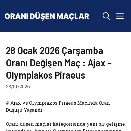
İçeriğe
atla
M
28 Ocak 2026 Çarşamba
Oranı Değişen Maç : Ajax –
Olympiakos Piraeus
28/01/2026
# Ajax vs Olympiakos Piraeus Maçında Oran
Düşüşü Yaşandı
Oranı düşen maçlar kategorisinde yeni bir gelişme
kaydedildi. Ajax ve Olympiakos Piraeus arasında