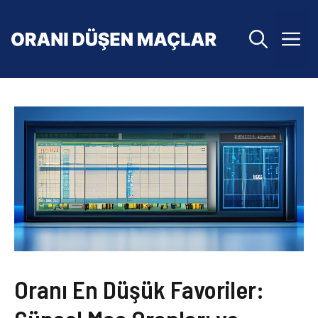
İçeriğe
atla
M
Oranı En Düşük Favoriler: