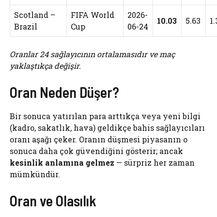
Scotland –
FIFA World
2026-
10.03
5.63
1.
Brazil
Cup
06-24
Oranlar 24 sağlayıcının ortalamasıdır ve maç
yaklaştıkça değişir.
Oran Neden Düşer?
Bir sonuca yatırılan para arttıkça veya yeni bilgi
(kadro, sakatlık, hava) geldikçe bahis sağlayıcıları
oranı aşağı çeker. Oranın düşmesi piyasanın o
sonuca daha çok güvendiğini gösterir; ancak
kesinlik anlamına gelmez
— sürpriz her zaman
mümkündür.
Oran ve Olasılık