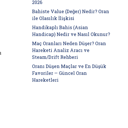
2026
Bahiste Value (Değer) Nedir? Oran
ile Olasılık İlişkisi
Handikaplı Bahis (Asian
Handicap) Nedir ve Nasıl Okunur?
Maç Oranları Neden Düşer? Oran
Hareketi Analiz Aracı ve
u
Steam/Drift Rehberi
Oranı Düşen Maçlar ve En Düşük
Favoriler — Güncel Oran
Hareketleri