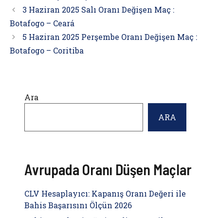
3 Haziran 2025 Salı Oranı Değişen Maç :
Botafogo – Ceará
5 Haziran 2025 Perşembe Oranı Değişen Maç :
Botafogo – Coritiba
Ara
ARA
Avrupada Oranı Düşen Maçlar
CLV Hesaplayıcı: Kapanış Oranı Değeri ile
Bahis Başarısını Ölçün 2026