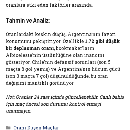
oranlara etki eden faktörler arasında.
Tahmin ve Analiz:
Oranlardaki keskin düşüş, Argentina’nın favori
konumunu pekiştiriyor. Özellikle
1.72 gibi düşük
bir deplasman oranı
, bookmaker’ların
Albiceleste’nin üstünlüğüne olan inancını
gösteriyor. Chile’nin defansif sorunları (son 5
maçta 8 gol yemiş) ve Argentina’nın hücum gücü
(son 3 maçta 7 gol) düşünüldüğünde, bu oran
değişimi mantıklı görünüyor.
Not: Oranlar 24 saat içinde güncellenebilir. Canlı bahis
için maç öncesi son durumu kontrol etmeyi
unutmayın.
Kategoriler
Oranı Düşen Maçlar