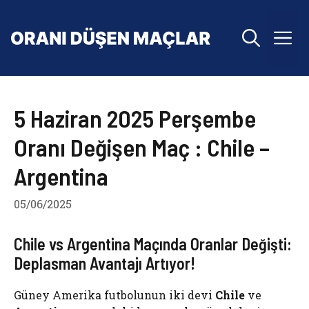
İçeriğe
atla
M
5 Haziran 2025 Perşembe
Oranı Değişen Maç : Chile –
Argentina
05/06/2025
Chile vs Argentina Maçında Oranlar Değişti:
Deplasman Avantajı Artıyor!
Güney Amerika futbolunun iki devi
Chile
ve