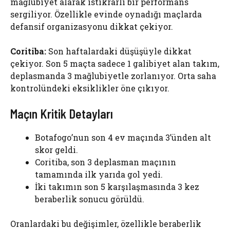
mağlubiyet alarak istikrarlı bir performans
sergiliyor. Özellikle evinde oynadığı maçlarda
defansif organizasyonu dikkat çekiyor.
Coritiba:
Son haftalardaki düşüşüyle dikkat
çekiyor. Son 5 maçta sadece 1 galibiyet alan takım,
deplasmanda 3 mağlubiyetle zorlanıyor. Orta saha
kontrolündeki eksiklikler öne çıkıyor.
Maçın Kritik Detayları
Botafogo’nun son 4 ev maçında 3’ünden alt
skor geldi.
Coritiba, son 3 deplasman maçının
tamamında ilk yarıda gol yedi.
İki takımın son 5 karşılaşmasında 3 kez
beraberlik sonucu görüldü.
Oranlardaki bu değişimler, özellikle beraberlik