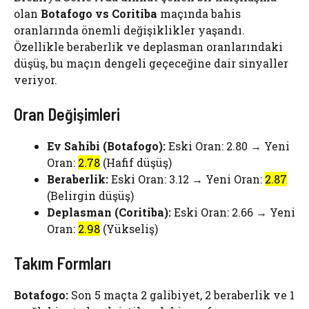
olan
Botafogo vs Coritiba
maçında bahis
oranlarında önemli değişiklikler yaşandı.
Özellikle beraberlik ve deplasman oranlarındaki
düşüş, bu maçın dengeli geçeceğine dair sinyaller
veriyor.
Oran Değişimleri
Ev Sahibi (Botafogo):
Eski Oran: 2.80 → Yeni
Oran:
2.78
(Hafif düşüş)
Beraberlik:
Eski Oran: 3.12 → Yeni Oran:
2.87
(Belirgin düşüş)
Deplasman (Coritiba):
Eski Oran: 2.66 → Yeni
Oran:
2.98
(Yükseliş)
Takım Formları
Botafogo:
Son 5 maçta 2 galibiyet, 2 beraberlik ve 1