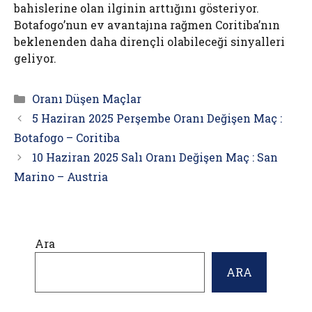
bahislerine olan ilginin arttığını gösteriyor.
Botafogo’nun ev avantajına rağmen Coritiba’nın
beklenenden daha dirençli olabileceği sinyalleri
geliyor.
Kategoriler
Oranı Düşen Maçlar
5 Haziran 2025 Perşembe Oranı Değişen Maç :
Botafogo – Coritiba
10 Haziran 2025 Salı Oranı Değişen Maç : San
Marino – Austria
Ara
ARA