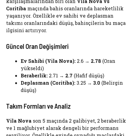
karşılaşmalarından biri olan
Vila Nova vs
Coritiba
maçında bahis oranlarında hareketlilik
yaşanıyor. Özellikle ev sahibi ve deplasman
takımı oranlarındaki düşüş, bahisçilerin bu maça
ilgisini artırıyor.
Güncel Oran Değişimleri
Ev Sahibi (Vila Nova):
2.6 →
2.78
(Oran
yükseldi)
Beraberlik:
2.71 →
2.7
(Hafif düşüş)
Deplasman (Coritiba):
3.25 →
3.0
(Belirgin
düşüş)
Takım Formları ve Analiz
Vila Nova
son 5 maçında 2 galibiyet, 2 beraberlik
ve 1 mağlubiyet alarak dengeli bir performans
sergiliyor. Özellikle evinde oynadığı maçlardaki