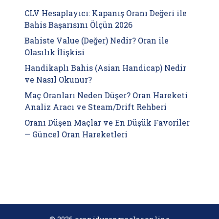
CLV Hesaplayıcı: Kapanış Oranı Değeri ile
Bahis Başarısını Ölçün 2026
Bahiste Value (Değer) Nedir? Oran ile
Olasılık İlişkisi
Handikaplı Bahis (Asian Handicap) Nedir
ve Nasıl Okunur?
Maç Oranları Neden Düşer? Oran Hareketi
Analiz Aracı ve Steam/Drift Rehberi
Oranı Düşen Maçlar ve En Düşük Favoriler
— Güncel Oran Hareketleri