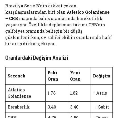
Brezilya Serie B’nin dikkat çeken
karşılaşmalarından biri olan
Atletico Goianiense
– CRB
maçında bahis oranlarında hareketlilik
yaşanıyor. Özellikle deplasman takımı CRB’nin
galibiyet oranında belirgin bir düşüş
gözlemlenirken, ev sahibi ekibin oranlarında hafif
bir artış dikkat çekiyor.
Oranlardaki Değişim Analizi
Eski
Yeni
Seçenek
Değişim
Oran
Oran
Atletico
1.78
1.82
↑ Artış
Goianiense
Beraberlik
3.40
3.40
→ Sabit
CRB
4.75
4.50
↓ Düşüş