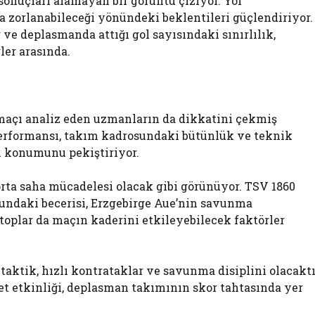
sonuçları alamayan bir görüntü çiziyor. Yol
 zorlanabileceği yönündeki beklentileri güçlendiriyor.
e deplasmanda attığı gol sayısındaki sınırlılık,
ler arasında.
, maçı analiz eden uzmanların da dikkatini çekmiş
erformansı, takım kadrosundaki bütünlük ve teknik
ri konumunu pekiştiriyor.
orta saha mücadelesi olacak gibi görünüyor. TSV 1860
ndaki becerisi, Erzgebirge Aue’nin savunma
toplar da maçın kaderini etkileyebilecek faktörler
taktik, hızlı kontrataklar ve savunma disiplini olacaktı
t etkinliği, deplasman takımının skor tahtasında yer