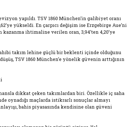
evizyon yapıldı. TSV 1860 München’in galibiyet oranı
 3,62’ye yükseldi. En çarpıcı değişim ise Erzgebirge Aue’n
 kazanma ihtimaline verilen oran, 3,94’ten 4,20’ye
sahibi takım lehine güçlü bir beklenti içinde olduğunu
i düşüş, TSV 1860 München’e yönelik güvenin arttığının
i
ansla dikkat çeken takımlardan biri. Özellikle iç saha
nde oynadığı maçlarda istikrarlı sonuçlar almayı
nlayışı, bahis piyasasında kendisine olan güveni