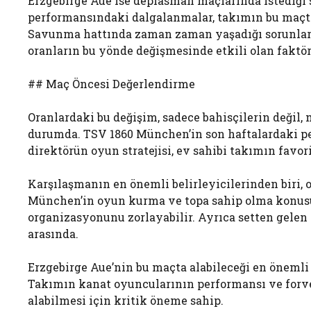
Erzgebirge Aue ise deplasman maçlarında istediği 
performansındaki dalgalanmalar, takımın bu maçta
Savunma hattında zaman zaman yaşadığı sorunlar v
oranların bu yönde değişmesinde etkili olan faktör
## Maç Öncesi Değerlendirme
Oranlardaki bu değişim, sadece bahisçilerin değil
durumda. TSV 1860 München’in son haftalardaki p
direktörün oyun stratejisi, ev sahibi takımın favo
Karşılaşmanın en önemli belirleyicilerinden biri, 
München’in oyun kurma ve topa sahip olma konusu
organizasyonunu zorlayabilir. Ayrıca setten gelen 
arasında.
Erzgebirge Aue’nin bu maçta alabileceği en önemli 
Takımın kanat oyuncularının performansı ve forve
alabilmesi için kritik öneme sahip.