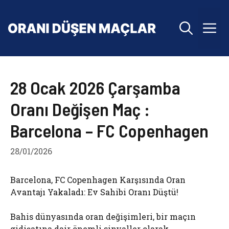
İçeriğe
atla
M
28 Ocak 2026 Çarşamba
Oranı Değişen Maç :
Barcelona – FC Copenhagen
28/01/2026
Barcelona, FC Copenhagen Karşısında Oran
Avantajı Yakaladı: Ev Sahibi Oranı Düştü!
Bahis dünyasında oran değişimleri, bir maçın
gidişatına dair önemli sinyaller olarak