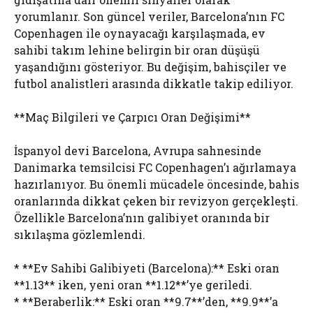
yorumlanır. Son güncel veriler, Barcelona’nın FC
Copenhagen ile oynayacağı karşılaşmada, ev
sahibi takım lehine belirgin bir oran düşüşü
yaşandığını gösteriyor. Bu değişim, bahisçiler ve
futbol analistleri arasında dikkatle takip ediliyor.
**Maç Bilgileri ve Çarpıcı Oran Değişimi**
İspanyol devi Barcelona, Avrupa sahnesinde
Danimarka temsilcisi FC Copenhagen’ı ağırlamaya
hazırlanıyor. Bu önemli mücadele öncesinde, bahis
oranlarında dikkat çeken bir revizyon gerçekleşti.
Özellikle Barcelona’nın galibiyet oranında bir
sıkılaşma gözlemlendi.
* **Ev Sahibi Galibiyeti (Barcelona):** Eski oran
**1.13** iken, yeni oran **1.12**’ye geriledi.
* **Beraberlik:** Eski oran **9.7**’den, **9.9**’a