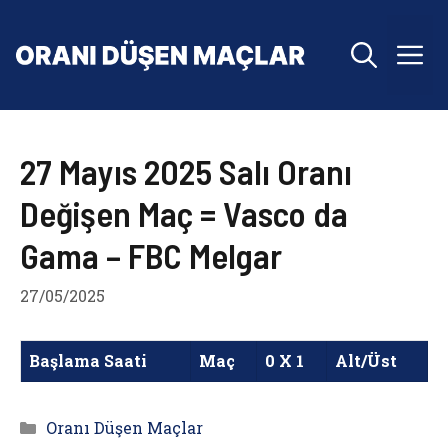
İçeriğe
atla
M
27 Mayıs 2025 Salı Oranı
Değişen Maç = Vasco da
Gama – FBC Melgar
27/05/2025
Başlama Saati
Maç
0 X 1
Alt/Üst
Kategoriler
Oranı Düşen Maçlar