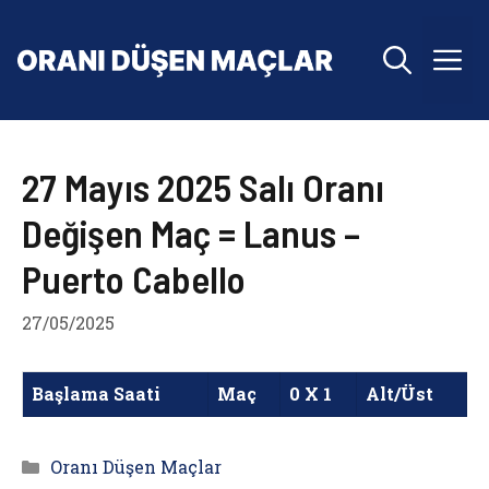
İçeriğe
atla
M
27 Mayıs 2025 Salı Oranı
Değişen Maç = Lanus –
Puerto Cabello
27/05/2025
Başlama Saati
Maç
0 X 1
Alt/Üst
Kategoriler
Oranı Düşen Maçlar