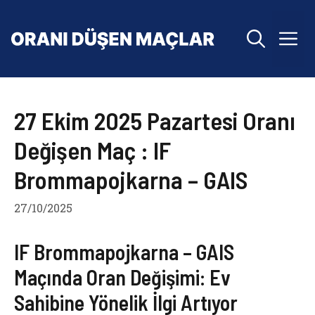
İçeriğe
atla
M
27 Ekim 2025 Pazartesi Oranı
Değişen Maç : IF
Brommapojkarna – GAIS
27/10/2025
IF Brommapojkarna – GAIS
Maçında Oran Değişimi: Ev
Sahibine Yönelik İlgi Artıyor