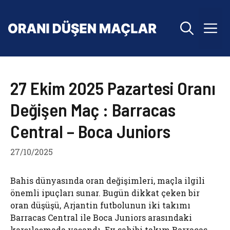
İçeriğe
atla
M
27 Ekim 2025 Pazartesi Oranı
Değişen Maç : Barracas
Central – Boca Juniors
27/10/2025
Bahis dünyasında oran değişimleri, maçla ilgili
önemli ipuçları sunar. Bugün dikkat çeken bir
oran düşüşü, Arjantin futbolunun iki takımı
Barracas Central ile Boca Juniors arasındaki
karşılaşmada yaşandı. Ev sahibi takım Barracas