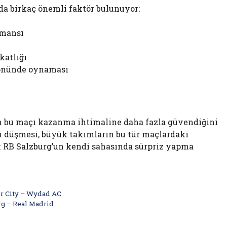
da birkaç önemli faktör bulunuyor:
rmansı
katlığı
yönünde oynaması
in bu maçı kazanma ihtimaline daha fazla güvendiğini
ın düşmesi, büyük takımların bu tür maçlardaki
k RB Salzburg’un kendi sahasında sürpriz yapma
r City – Wydad AC
rg – Real Madrid