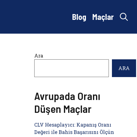
Blog
Maçlar
Ara
ARA
Avrupada Oranı
Düşen Maçlar
CLV Hesaplayıcı: Kapanış Oranı
Değeri ile Bahis Başarısını Ölçün