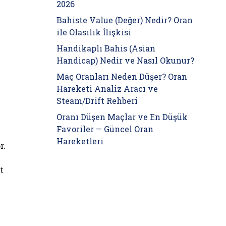
2026
Bahiste Value (Değer) Nedir? Oran
ile Olasılık İlişkisi
Handikaplı Bahis (Asian
Handicap) Nedir ve Nasıl Okunur?
Maç Oranları Neden Düşer? Oran
Hareketi Analiz Aracı ve
Steam/Drift Rehberi
Oranı Düşen Maçlar ve En Düşük
Favoriler — Güncel Oran
Hareketleri
r.
t