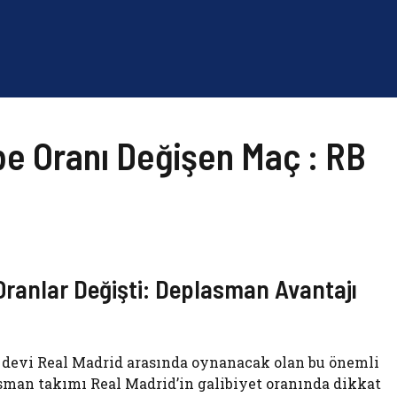
e Oranı Değişen Maç : RB
Oranlar Değişti: Deplasman Avantajı
l devi Real Madrid arasında oynanacak olan bu önemli
asman takımı Real Madrid’in galibiyet oranında dikkat