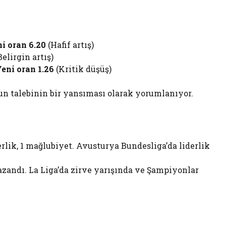
i oran 6.20
(Hafif artış)
Belirgin artış)
eni oran 1.26
(Kritik düşüş)
un talebinin bir yansıması olarak yorumlanıyor.
erlik, 1 mağlubiyet. Avusturya Bundesliga’da liderlik
andı. La Liga’da zirve yarışında ve Şampiyonlar