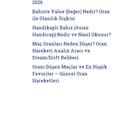
2026
Bahiste Value (Değer) Nedir? Oran
ile Olasılık İlişkisi
Handikaplı Bahis (Asian
Handicap) Nedir ve Nasıl Okunur?
Maç Oranları Neden Düşer? Oran
Hareketi Analiz Aracı ve
Steam/Drift Rehberi
Oranı Düşen Maçlar ve En Düşük
Favoriler — Güncel Oran
Hareketleri