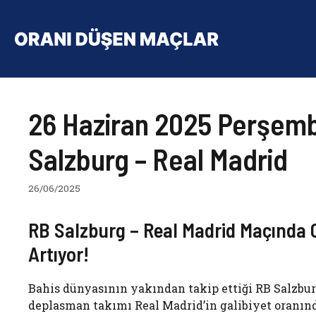
İçeriğe
atla
26 Haziran 2025 Perşemb
Salzburg – Real Madrid
26/06/2025
RB Salzburg – Real Madrid Maçında 
Artıyor!
Bahis dünyasının yakından takip ettiği RB Salzbur
deplasman takımı Real Madrid’in galibiyet oranınd