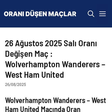
İçeriğe
atla
M
26 Ağustos 2025 Salı Oranı
Değişen Maç :
Wolverhampton Wanderers –
West Ham United
26/08/2025
Wolverhampton Wanderers – West
Ham United Maçında Oran