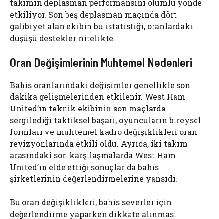
takımın deplasman performansını olumlu yönde
etkiliyor. Son beş deplasman maçında dört
galibiyet alan ekibin bu istatistiği, oranlardaki
düşüşü destekler nitelikte.
Oran Değişimlerinin Muhtemel Nedenleri
Bahis oranlarındaki değişimler genellikle son
dakika gelişmelerinden etkilenir. West Ham
United’ın teknik ekibinin son maçlarda
sergilediği taktiksel başarı, oyuncuların bireysel
formları ve muhtemel kadro değişiklikleri oran
revizyonlarında etkili oldu. Ayrıca, iki takım
arasındaki son karşılaşmalarda West Ham
United’ın elde ettiği sonuçlar da bahis
şirketlerinin değerlendirmelerine yansıdı.
Bu oran değişiklikleri, bahis severler için
değerlendirme yaparken dikkate alınması