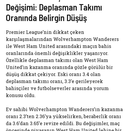
Değişimi: Deplasman Takımı
Oranında Belirgin Düşüş
Premier League’nin dikkat çeken
karşılaşmalarından Wolverhampton Wanderers
ile West Ham United arasındaki maçın bahis
oranlarında önemli değişiklikler yaşanıyor.
Özellikle deplasman takımı olan West Ham
United’ın kazanma oranında gözle görülür bir
düşüş dikkat çekiyor. Eski oranı 3.4 olan
deplasman takımı oranı, 3.3’e gerileyerek
bahisçiler ve futbolseverler arasında yorum
konusu oldu.
Ev sahibi Wolverhampton Wanderers’ın kazanma
oranı 2.3’ten 2.36’ya yükselirken, beraberlik oranı
da 3.6’dan 3.65’e revize edildi. Bu değişimler, maç
öncesinde piyasanın West Ham United lehine bir