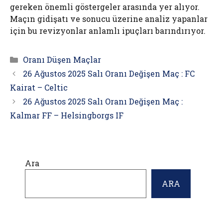
gereken önemli göstergeler arasında yer alıyor.
Maçın gidişatı ve sonucu üzerine analiz yapanlar
için bu revizyonlar anlamlı ipuçları barındırıyor.
Kategoriler
Oranı Düşen Maçlar
26 Ağustos 2025 Salı Oranı Değişen Maç : FC
Kairat – Celtic
26 Ağustos 2025 Salı Oranı Değişen Maç :
Kalmar FF – Helsingborgs IF
Ara
ARA