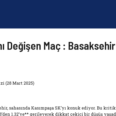
ı Değişen Maç : Basaksehir
i (28 Mart 2025)
hir, sahasında Kasımpaşa SK’yı konuk ediyor. Bu kritik
8’den 1.32’ye** gerileyerek dikkat çekici bir düşüş yaşad