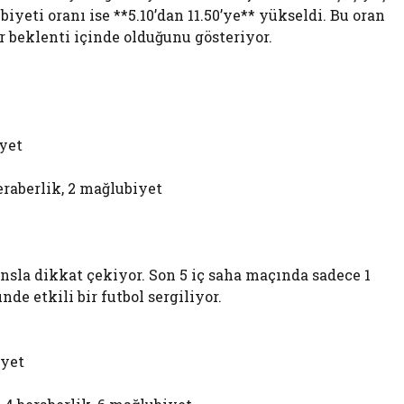
biyeti oranı ise **5.10’dan 11.50’ye** yükseldi. Bu oran
r beklenti içinde olduğunu gösteriyor.
iyet
eraberlik, 2 mağlubiyet
ansla dikkat çekiyor. Son 5 iç saha maçında sadece 1
de etkili bir futbol sergiliyor.
iyet