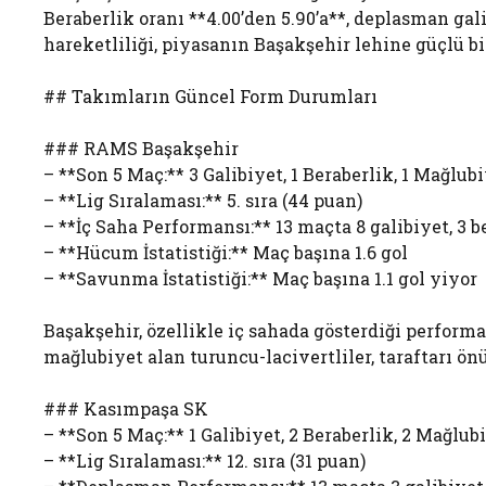
Beraberlik oranı **4.00’den 5.90’a**, deplasman gali
hareketliliği, piyasanın Başakşehir lehine güçlü bi
## Takımların Güncel Form Durumları
### RAMS Başakşehir
– **Son 5 Maç:** 3 Galibiyet, 1 Beraberlik, 1 Mağlub
– **Lig Sıralaması:** 5. sıra (44 puan)
– **İç Saha Performansı:** 13 maçta 8 galibiyet, 3 b
– **Hücum İstatistiği:** Maç başına 1.6 gol
– **Savunma İstatistiği:** Maç başına 1.1 gol yiyor
Başakşehir, özellikle iç sahada gösterdiği perform
mağlubiyet alan turuncu-lacivertliler, taraftarı önün
### Kasımpaşa SK
– **Son 5 Maç:** 1 Galibiyet, 2 Beraberlik, 2 Mağlub
– **Lig Sıralaması:** 12. sıra (31 puan)