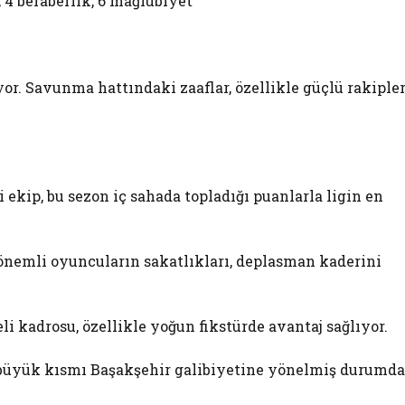
 4 beraberlik, 6 mağlubiyet
yor. Savunma hattındaki zaaflar, özellikle güçlü rakiple
 ekip, bu sezon iç sahada topladığı puanlarla ligin en
 önemli oyuncuların sakatlıkları, deplasman kaderini
eli kadrosu, özellikle yoğun fikstürde avantaj sağlıyor.
ın büyük kısmı Başakşehir galibiyetine yönelmiş durumda