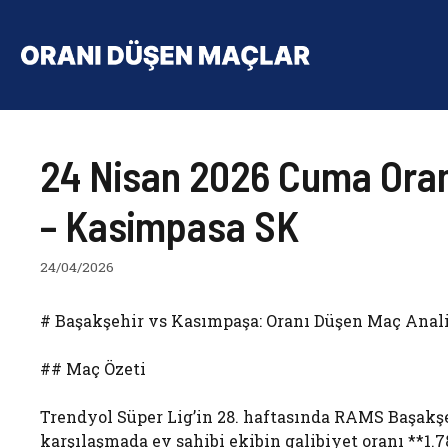
İçeriğe
atla
24 Nisan 2026 Cuma Oran
– Kasimpasa SK
24/04/2026
# Başakşehir vs Kasımpaşa: Oranı Düşen Maç Analiz
## Maç Özeti
Trendyol Süper Lig’in 28. haftasında RAMS Başakşe
karşılaşmada ev sahibi ekibin galibiyet oranı **1.7