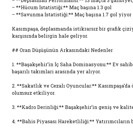
– **Deplasman Performansı:** 13 maçta 3 galibiyet,
– **Hücum İstatistiği:** Maç başına 1.3 gol
– **Savunma İstatistiği:** Maç başına 1.7 gol yiyor
Kasımpaşa, deplasmanda istikrarsız bir grafik çizi
karşısında belirgin hale geliyor.
## Oran Düşüşünün Arkasındaki Nedenler
1. **Başakşehir’in İç Saha Dominasyonu:** Ev sahibi
başarılı takımları arasında yer alıyor.
2. **Sakatlık ve Cezalı Oyuncular:** Kasımpaşa’da
olumsuz etkiliyor.
3. **Kadro Derinliği:** Başakşehir’in geniş ve kalit
4. **Bahis Piyasası Hareketliliği:** Yatırımcılar