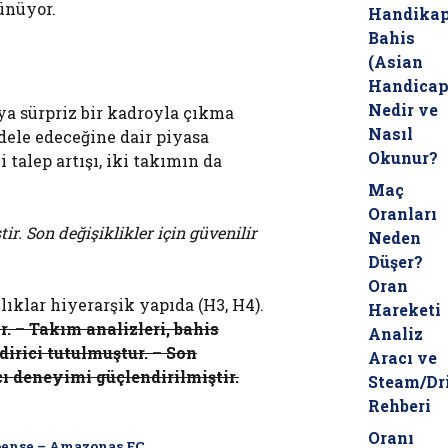
ünüyor.
Handikap
Bahis
(Asian
Handicap
Nedir ve
ya sürpriz bir kadroyla çıkma
Nasıl
ele edeceğine dair piyasa
Okunur?
 talep artışı, iki takımın da
Maç
Oranları
ir. Son değişiklikler için güvenilir
Neden
Düşer?
Oran
lıklar hiyerarşik yapıda (H3, H4).
Hareketi
r. – Takım analizleri, bahis
Analiz
dirici tutulmuştur. – Son
Aracı ve
cı deneyimi güçlendirilmiştir.
Steam/Dri
Rehberi
Oranı
coense – Amazonas FC