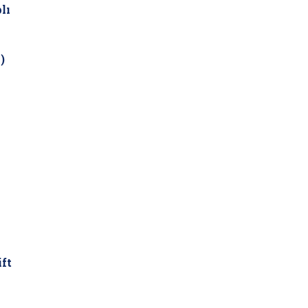
lı
)
ft