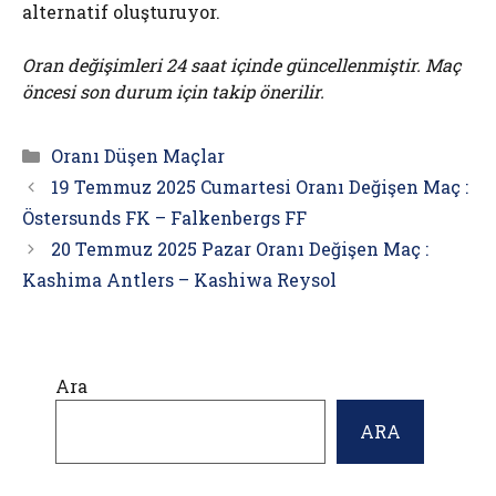
alternatif oluşturuyor.
Oran değişimleri 24 saat içinde güncellenmiştir. Maç
öncesi son durum için takip önerilir.
Kategoriler
Oranı Düşen Maçlar
19 Temmuz 2025 Cumartesi Oranı Değişen Maç :
Östersunds FK – Falkenbergs FF
20 Temmuz 2025 Pazar Oranı Değişen Maç :
Kashima Antlers – Kashiwa Reysol
Ara
ARA