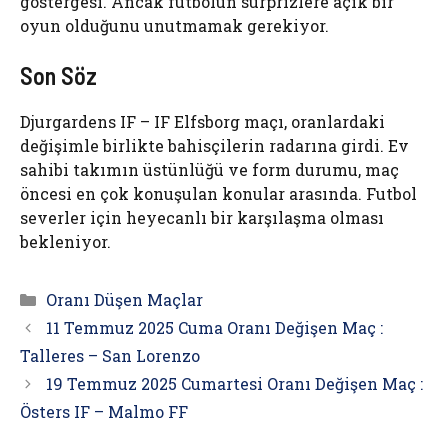
göstergesi. Ancak futbolun sürprizlere açık bir
oyun olduğunu unutmamak gerekiyor.
Son Söz
Djurgardens IF – IF Elfsborg maçı, oranlardaki
değişimle birlikte bahisçilerin radarına girdi. Ev
sahibi takımın üstünlüğü ve form durumu, maç
öncesi en çok konuşulan konular arasında. Futbol
severler için heyecanlı bir karşılaşma olması
bekleniyor.
Kategoriler
Oranı Düşen Maçlar
11 Temmuz 2025 Cuma Oranı Değişen Maç :
Talleres – San Lorenzo
19 Temmuz 2025 Cumartesi Oranı Değişen Maç :
Östers IF – Malmo FF