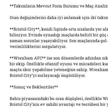
**Takımların Mevcut Form Durumu ve Maç Analiz
Oran değişimlerini daha iyi anlamak için iki tak
**Bristol City**, kendi liginde orta sıralarda yer a
biliniyor. Evinde oynadığı maçlarda belirli bir gü
zaman sorunlar yaşayabiliyor. Son maçlarında gol
verimliliklerini sorgulatıyor.
**Wrexham AFC** ise son dönemlerde adından sıkça 
bir ekip. Özellikle ofansif oyunu ve mücadeleci kara
maçta skor yapabilme yeteneğine sahip. Wrexham’
Bristol City’yi zorlayacağı öngörülüyor.
**Sonuç ve Beklentiler**
Bahis piyasasındaki bu oran düşüşleri, özellikle 
Bristol City’nin ev sahibi avantajı ve tecrübesi b