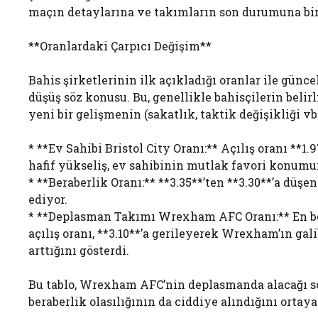
maçın detaylarına ve takımların son durumuna bir
**Oranlardaki Çarpıcı Değişim**
Bahis şirketlerinin ilk açıkladığı oranlar ile günce
düşüş söz konusu. Bu, genellikle bahisçilerin belirl
yeni bir gelişmenin (sakatlık, taktik değişikliği vb
* **Ev Sahibi Bristol City Oranı:** Açılış oranı **
hafif yükseliş, ev sahibinin mutlak favori konumu
* **Beraberlik Oranı:** **3.35**’ten **3.30**’a düşen
ediyor.
* **Deplasman Takımı Wrexham AFC Oranı:** En beli
açılış oranı, **3.10**’a gerileyerek Wrexham’ın gal
arttığını gösterdi.
Bu tablo, Wrexham AFC’nin deplasmanda alacağı s
beraberlik olasılığının da ciddiye alındığını ortay