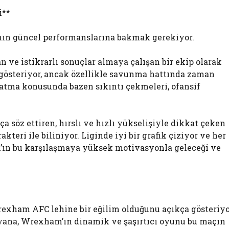
i**
ımın güncel performanslarına bakmak gerekiyor.
lan ve istikrarlı sonuçlar almaya çalışan bir ekip olarak
ç gösteriyor, ancak özellikle savunma hattında zaman
 atma konusunda bazen sıkıntı çekmeleri, ofansif
söz ettiren, hırslı ve hızlı yükselişiyle dikkat çeken
kteri ile biliniyor. Liginde iyi bir grafik çiziyor ve her
ın bu karşılaşmaya yüksek motivasyonla geleceği ve
Wrexham AFC lehine bir eğilim olduğunu açıkça gösteriyo
ir yana, Wrexham’ın dinamik ve şaşırtıcı oyunu bu maçın