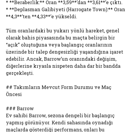
* **Beraberlik:** Oran **3,59**’dan **3,61**’e çıktı.
* **Deplasman Galibiyeti (Harrogate Town):** Oran
**4,3**’ten **4,33**’e yükseldi.
Tüm oranlardaki bu yukarı yönlü hareket, genel
olarak bahis piyasasında bu maçta belirgin bir
“açık” oluştuğuna veya başlangıç oranlarının
üzerinde bir talep dengesizliği yaşandığına işaret
edebilir. Ancak, Barrow’un oranındaki değişim,
diğerlerine kıyasla nispeten daha dar bir bandda
gerçekleşti.
## Takımların Mevcut Form Durumu ve Maç
Öncesi
### Barrow
Ev sahibi Barrow, sezona dengeli bir başlangıç
yapmış görünüyor. Kendi sahasında oynadığı
maçlarda gösterdiği performans, onları bu