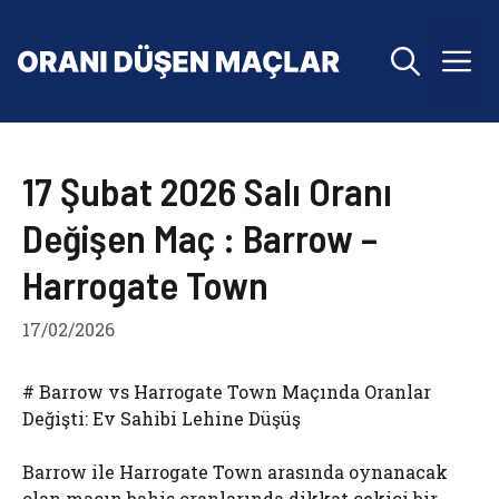
İçeriğe
atla
M
17 Şubat 2026 Salı Oranı
Değişen Maç : Barrow –
Harrogate Town
17/02/2026
# Barrow vs Harrogate Town Maçında Oranlar
Değişti: Ev Sahibi Lehine Düşüş
Barrow ile Harrogate Town arasında oynanacak
olan maçın bahis oranlarında dikkat çekici bir