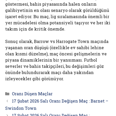
göstermesi, bahis piyasasında halen onların
galibiyetinin en olası senaryo olarak görüldüğünü
işaret ediyor. Bu maç, lig sıralamasında önemli bir
yer mücadelesi olma potansiyeli taşıyor ve her iki
takım için de kritik önemde.
Sonuç olarak, Barrow vs Harrogate Town maçında
yaşanan oran düşüşü (özellikle ev sahibi lehine
olan kısmi düzelme), maç öncesi gelişmelerin ve
piyasa dinamiklerinin bir yansıması. Futbol
severler ve bahis takipçileri, bu değişimleri göz
önünde bulundurarak maçı daha yakından
izleyecekler gibi görünüyor.
Kategoriler
Oranı Düşen Maçlar
17 Şubat 2026 Salı Oranı Değişen Maç : Barnet –
Swindon Town
17 Şubat 2026 Salı Oranı Değişen Maç :