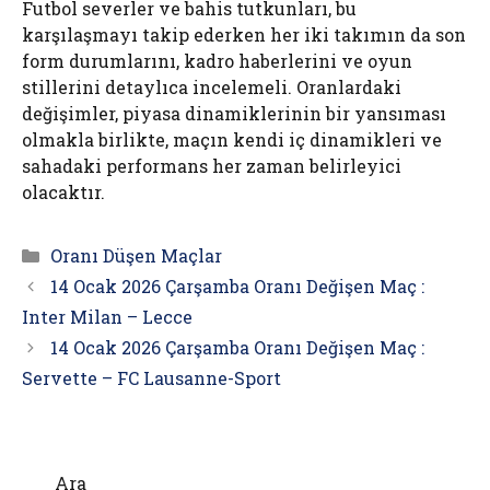
Futbol severler ve bahis tutkunları, bu
karşılaşmayı takip ederken her iki takımın da son
form durumlarını, kadro haberlerini ve oyun
stillerini detaylıca incelemeli. Oranlardaki
değişimler, piyasa dinamiklerinin bir yansıması
olmakla birlikte, maçın kendi iç dinamikleri ve
sahadaki performans her zaman belirleyici
olacaktır.
Kategoriler
Oranı Düşen Maçlar
14 Ocak 2026 Çarşamba Oranı Değişen Maç :
Inter Milan – Lecce
14 Ocak 2026 Çarşamba Oranı Değişen Maç :
Servette – FC Lausanne-Sport
Ara