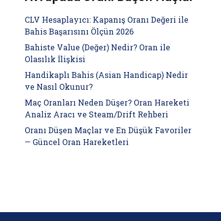
CLV Hesaplayıcı: Kapanış Oranı Değeri ile
Bahis Başarısını Ölçün 2026
Bahiste Value (Değer) Nedir? Oran ile
Olasılık İlişkisi
Handikaplı Bahis (Asian Handicap) Nedir
ve Nasıl Okunur?
Maç Oranları Neden Düşer? Oran Hareketi
Analiz Aracı ve Steam/Drift Rehberi
Oranı Düşen Maçlar ve En Düşük Favoriler
— Güncel Oran Hareketleri