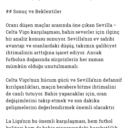
## Sonuç ve Beklentiler
Oranı düşen maçlar arasında öne çıkan Sevilla –
Celta Vigo karşılaşması, bahis severler için ilginç
bir analiz konusu sunuyor. Sevilla’nın ev sahibi
avantajı ve oranlardaki düşüş, takımın galibiyet
ihtimalinin arttığına işaret ediyor. Ancak
futbolun doğasında sürprizlerin her zaman
mümkün olduğu unutulmamalı.
Celta Vigo’nun hücum gücü ve Sevilla’nın defansif
kırılganlıkları, maçın berabere bitme ihtimalini
de canlı tutuyor. Bahis yapacaklar için, oran
değişimlerini takip etmek ve son dakika
gelişmelerini değerlendirmek önemli olacaktır.
La Liga’nın bu önemli karşılaşması, hem futbol
kalitesi hem de bahis piyasasındaki hareketlilik