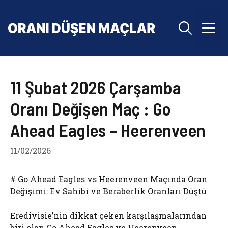
İçeriğe
atla
M
11 Şubat 2026 Çarşamba
Oranı Değişen Maç : Go
Ahead Eagles – Heerenveen
11/02/2026
# Go Ahead Eagles vs Heerenveen Maçında Oran
Değişimi: Ev Sahibi ve Beraberlik Oranları Düştü
Eredivisie’nin dikkat çeken karşılaşmalarından
biri olan Go Ahead Eagles ve Heerenveen