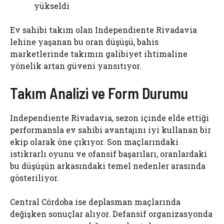
yükseldi
Ev sahibi takım olan Independiente Rivadavia
lehine yaşanan bu oran düşüşü, bahis
marketlerinde takımın galibiyet ihtimaline
yönelik artan güveni yansıtıyor.
Takım Analizi ve Form Durumu
Independiente Rivadavia, sezon içinde elde ettiği
performansla ev sahibi avantajını iyi kullanan bir
ekip olarak öne çıkıyor. Son maçlarındaki
istikrarlı oyunu ve ofansif başarıları, oranlardaki
bu düşüşün arkasındaki temel nedenler arasında
gösteriliyor.
Central Córdoba ise deplasman maçlarında
değişken sonuçlar alıyor. Defansif organizasyonda