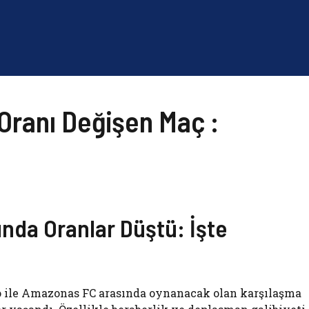
Oranı Değişen Maç :
C
nda Oranlar Düştü: İşte
go ile Amazonas FC arasında oynanacak olan karşılaşma