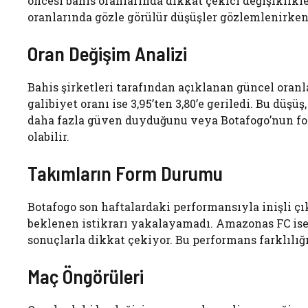
öncesi bahis oranlarında dikkat çekici değişiklikl
oranlarında gözle görülür düşüşler gözlemlenirken,
Oran Değişim Analizi
Bahis şirketleri tarafından açıklanan güncel oranla
galibiyet oranı ise 3,95’ten 3,80’e geriledi. Bu dü
daha fazla güven duyduğunu veya Botafogo’nun fo
olabilir.
Takımların Form Durumu
Botafogo son haftalardaki performansıyla inişli çık
beklenen istikrarı yakalayamadı. Amazonas FC ise 
sonuçlarla dikkat çekiyor. Bu performans farklılığ
Maç Öngörüleri