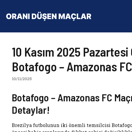
İçeriğe
atla
10 Kasım 2025 Pazartesi 
Botafogo – Amazonas F
10/11/2025
Botafogo – Amazonas FC Maçı
Detaylar!
Brezilya futbolunun iki önemli temsilcisi Botafo