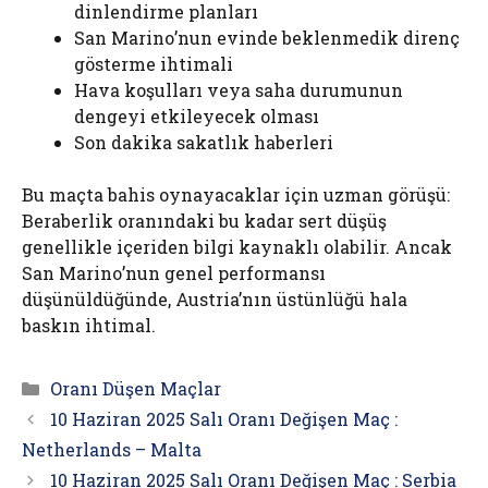
dinlendirme planları
San Marino’nun evinde beklenmedik direnç
gösterme ihtimali
Hava koşulları veya saha durumunun
dengeyi etkileyecek olması
Son dakika sakatlık haberleri
Bu maçta bahis oynayacaklar için uzman görüşü:
Beraberlik oranındaki bu kadar sert düşüş
genellikle içeriden bilgi kaynaklı olabilir. Ancak
San Marino’nun genel performansı
düşünüldüğünde, Austria’nın üstünlüğü hala
baskın ihtimal.
Kategoriler
Oranı Düşen Maçlar
10 Haziran 2025 Salı Oranı Değişen Maç :
Netherlands – Malta
10 Haziran 2025 Salı Oranı Değişen Maç : Serbia