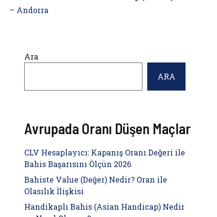
– Andorra
Ara
ARA
Avrupada Oranı Düşen Maçlar
CLV Hesaplayıcı: Kapanış Oranı Değeri ile
Bahis Başarısını Ölçün 2026
Bahiste Value (Değer) Nedir? Oran ile
Olasılık İlişkisi
Handikaplı Bahis (Asian Handicap) Nedir