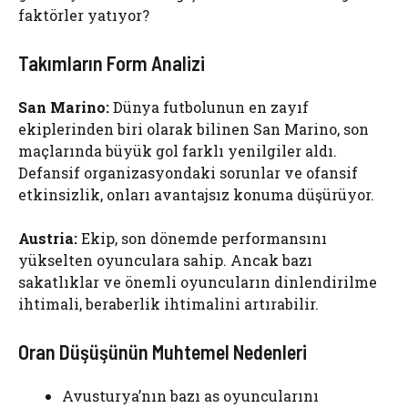
faktörler yatıyor?
Takımların Form Analizi
San Marino:
Dünya futbolunun en zayıf
ekiplerinden biri olarak bilinen San Marino, son
maçlarında büyük gol farklı yenilgiler aldı.
Defansif organizasyondaki sorunlar ve ofansif
etkinsizlik, onları avantajsız konuma düşürüyor.
Austria:
Ekip, son dönemde performansını
yükselten oyunculara sahip. Ancak bazı
sakatlıklar ve önemli oyuncuların dinlendirilme
ihtimali, beraberlik ihtimalini artırabilir.
Oran Düşüşünün Muhtemel Nedenleri
Avusturya’nın bazı as oyuncularını